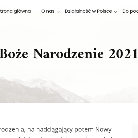
trona główna
O nas
Działalność w Polsce
Do poc
Boże Narodzenie 202
24 grudnia 2021
| 24 grudnia 2021
admin
odzenia, na nadciągający potem Nowy