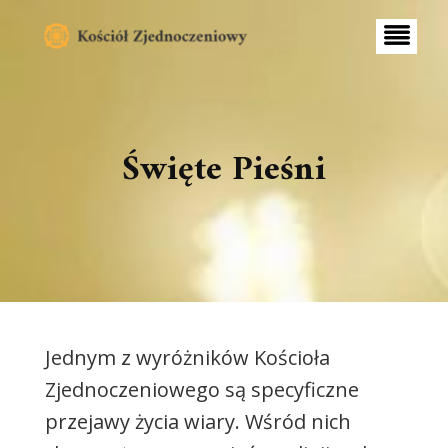
S
k
i
p
t
o
c
o
Święte Pieśni
n
t
e
n
t
Jednym z wyróżników Kościoła
Zjednoczeniowego są specyficzne
przejawy życia wiary. Wśród nich